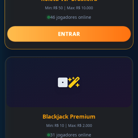
Min: R$ 50 | Max: R$ 10.000
46 jogadores online
ENTRAR
Blackjack Premium
Min: R$ 10 | Max: R$ 2.000
31 jogadores online