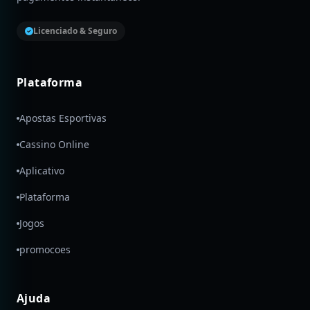
Licenciado & Seguro
Plataforma
Apostas Esportivas
Cassino Online
Aplicativo
Plataforma
Jogos
promocoes
Ajuda