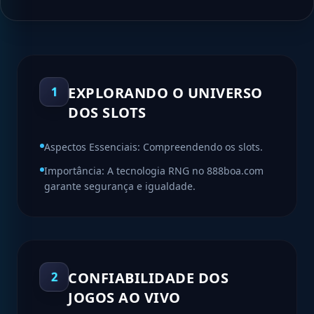
EXPLORANDO O UNIVERSO
1
DOS SLOTS
Aspectos Essenciais: Compreendendo os slots.
Importância: A tecnologia RNG no 888boa.com
garante segurança e igualdade.
CONFIABILIDADE DOS
2
JOGOS AO VIVO