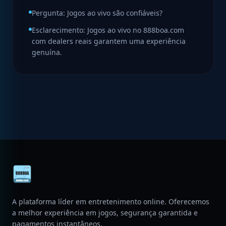
Pergunta: Jogos ao vivo são confiáveis?
Esclarecimento: Jogos ao vivo no 888boa.com
com dealers reais garantem uma experiência
genuína.
A plataforma líder em entretenimento online. Oferecemos
a melhor experiência em jogos, segurança garantida e
pagamentos instantâneos.