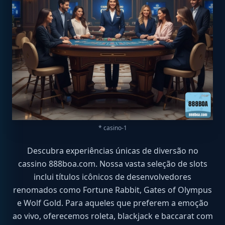
* casino-1
Descubra experiências únicas de diversão no
cassino 888boa.com. Nossa vasta seleção de slots
inclui títulos icônicos de desenvolvedores
renomados como Fortune Rabbit, Gates of Olympus
e Wolf Gold. Para aqueles que preferem a emoção
ao vivo, oferecemos roleta, blackjack e baccarat com