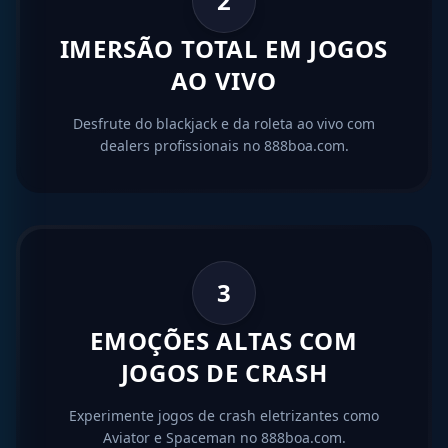
2
IMERSÃO TOTAL EM JOGOS
AO VIVO
Desfrute do blackjack e da roleta ao vivo com
dealers profissionais no 888boa.com.
3
EMOÇÕES ALTAS COM
JOGOS DE CRASH
Experimente jogos de crash eletrizantes como
Aviator e Spaceman no 888boa.com.