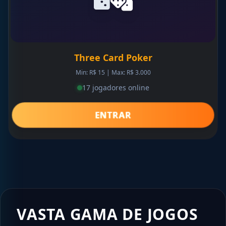
Three Card Poker
Min: R$ 15 | Max: R$ 3.000
17 jogadores online
ENTRAR
VASTA GAMA DE JOGOS