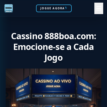
JOGUE AGORA
Cassino 888boa.com:
Emocione-se a Cada
Jogo