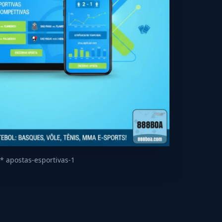
* apostas-esportivas-1