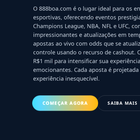
O 888boa.com é o lugar ideal para os e
esportivas, oferecendo eventos prestigi
Champions League, NBA, NFL e UFC, co
impressionantes e atualizações em tempo
apostas ao vivo com odds que se atuali
controle usando o recurso de cashout.
R$1 mil para intensificar sua experiênc
emocionantes. Cada aposta é projetada
experiência inesquecível.
COMEÇAR AGORA
SAIBA MAIS