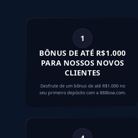
1
BÔNUS DE ATÉ R$1.000
PARA NOSSOS NOVOS
CLIENTES
Desfrute de um bônus de até R$1.000 no
seu primeiro depósito com a 888boa.com.
4