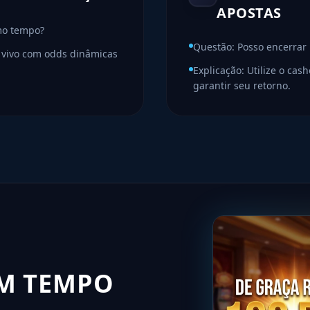
APOSTAS
smo tempo?
Questão: Posso encerrar
 vivo com odds dinâmicas
Explicação: Utilize o ca
garantir seu retorno.
M TEMPO