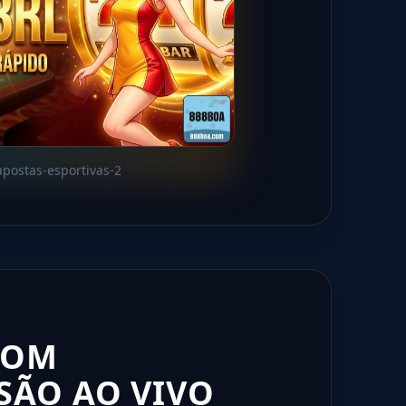
apostas-esportivas-2
COM
SÃO AO VIVO