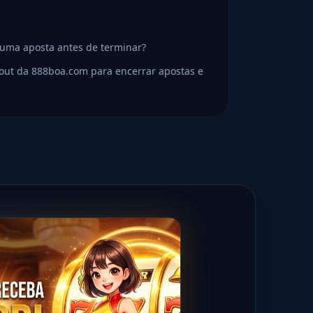
 uma aposta antes de terminar?
shout da 888boa.com para encerrar apostas e